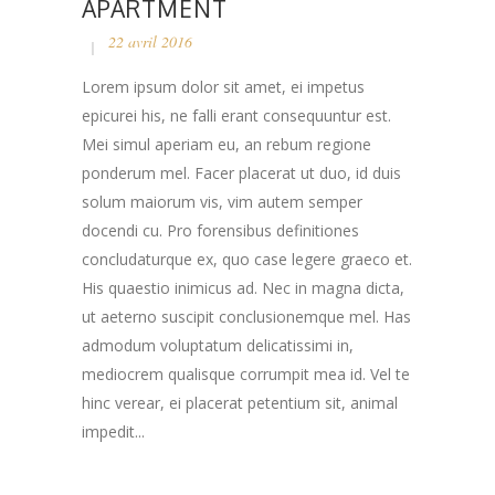
APARTMENT
22 avril 2016
Lorem ipsum dolor sit amet, ei impetus
epicurei his, ne falli erant consequuntur est.
Mei simul aperiam eu, an rebum regione
ponderum mel. Facer placerat ut duo, id duis
solum maiorum vis, vim autem semper
docendi cu. Pro forensibus definitiones
concludaturque ex, quo case legere graeco et.
His quaestio inimicus ad. Nec in magna dicta,
ut aeterno suscipit conclusionemque mel. Has
admodum voluptatum delicatissimi in,
mediocrem qualisque corrumpit mea id. Vel te
hinc verear, ei placerat petentium sit, animal
impedit...