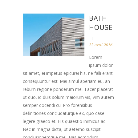
BATH
HOUSE
22 avril 2016
Lorem
ipsum dolor
sit amet, ei impetus epicurei his, ne falli erant
consequuntur est. Mei simul aperiam eu, an
rebum regione ponderum mel. Facer placerat
ut duo, id duis solum maiorum vis, vim autem
semper docendi cu. Pro forensibus
definitiones concludaturque ex, quo case
legere graeco et. His quaestio inimicus ad.
Nec in magna dicta, ut aeterno suscipit
conclusionemque mel. Has admodum