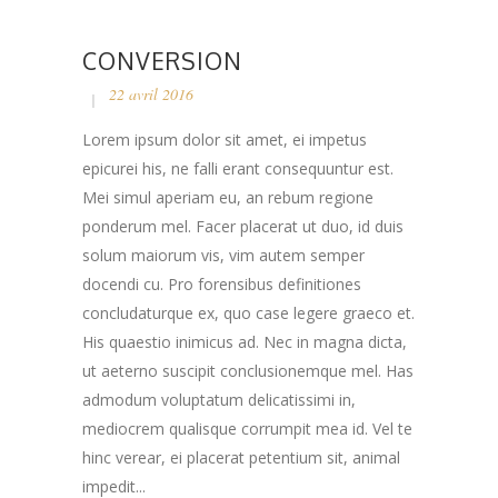
CONVERSION
22 avril 2016
Lorem ipsum dolor sit amet, ei impetus
epicurei his, ne falli erant consequuntur est.
Mei simul aperiam eu, an rebum regione
ponderum mel. Facer placerat ut duo, id duis
solum maiorum vis, vim autem semper
docendi cu. Pro forensibus definitiones
concludaturque ex, quo case legere graeco et.
His quaestio inimicus ad. Nec in magna dicta,
ut aeterno suscipit conclusionemque mel. Has
admodum voluptatum delicatissimi in,
mediocrem qualisque corrumpit mea id. Vel te
hinc verear, ei placerat petentium sit, animal
impedit...