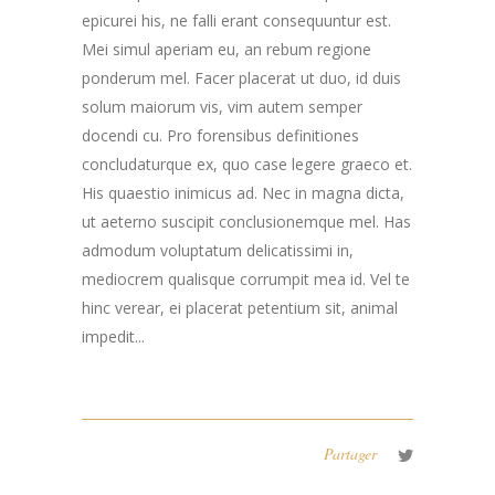
epicurei his, ne falli erant consequuntur est.
Mei simul aperiam eu, an rebum regione
ponderum mel. Facer placerat ut duo, id duis
solum maiorum vis, vim autem semper
docendi cu. Pro forensibus definitiones
concludaturque ex, quo case legere graeco et.
His quaestio inimicus ad. Nec in magna dicta,
ut aeterno suscipit conclusionemque mel. Has
admodum voluptatum delicatissimi in,
mediocrem qualisque corrumpit mea id. Vel te
hinc verear, ei placerat petentium sit, animal
impedit...
Partager