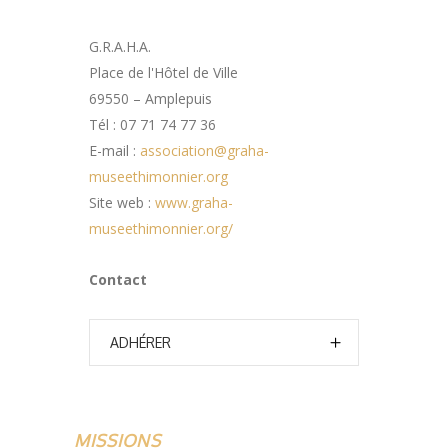
G.R.A.H.A.
Place de l'Hôtel de Ville
69550 – Amplepuis
Tél : 07 71 74 77 36
E-mail :
association@graha-
museethimonnier.org
Site web :
www.graha-
museethimonnier.org/
Contact
ADHÉRER
MISSIONS