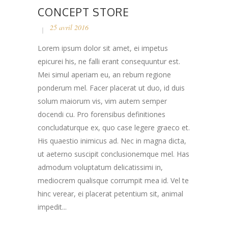
CONCEPT STORE
25 avril 2016
Lorem ipsum dolor sit amet, ei impetus
epicurei his, ne falli erant consequuntur est.
Mei simul aperiam eu, an rebum regione
ponderum mel. Facer placerat ut duo, id duis
solum maiorum vis, vim autem semper
docendi cu. Pro forensibus definitiones
concludaturque ex, quo case legere graeco et.
His quaestio inimicus ad. Nec in magna dicta,
ut aeterno suscipit conclusionemque mel. Has
admodum voluptatum delicatissimi in,
mediocrem qualisque corrumpit mea id. Vel te
hinc verear, ei placerat petentium sit, animal
impedit...