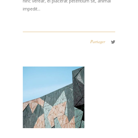
hinc verear, ei placerat petentium sit, animal
impedit...
Partager