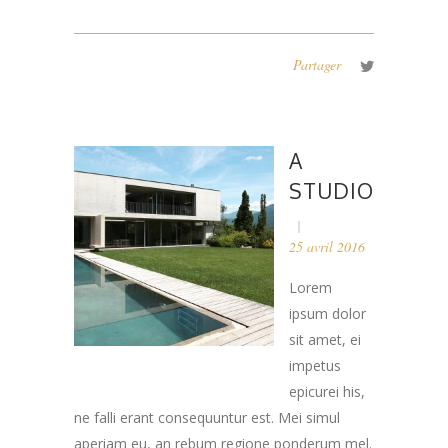
Partager
A
STUDIO
25 avril 2016
Lorem
ipsum dolor
sit amet, ei
impetus
epicurei his,
ne falli erant consequuntur est. Mei simul
aperiam eu, an rebum regione ponderum mel.