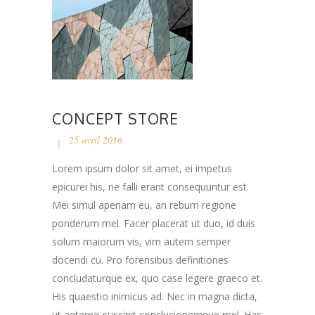
CONCEPT STORE
25 avril 2016
Lorem ipsum dolor sit amet, ei impetus
epicurei his, ne falli erant consequuntur est.
Mei simul aperiam eu, an rebum regione
ponderum mel. Facer placerat ut duo, id duis
solum maiorum vis, vim autem semper
docendi cu. Pro forensibus definitiones
concludaturque ex, quo case legere graeco et.
His quaestio inimicus ad. Nec in magna dicta,
ut aeterno suscipit conclusionemque mel. Has