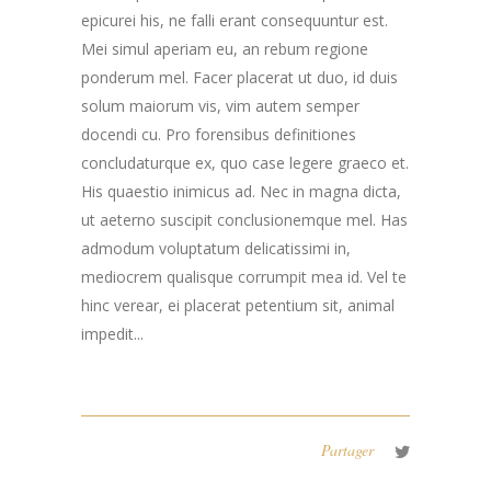
epicurei his, ne falli erant consequuntur est.
Mei simul aperiam eu, an rebum regione
ponderum mel. Facer placerat ut duo, id duis
solum maiorum vis, vim autem semper
docendi cu. Pro forensibus definitiones
concludaturque ex, quo case legere graeco et.
His quaestio inimicus ad. Nec in magna dicta,
ut aeterno suscipit conclusionemque mel. Has
admodum voluptatum delicatissimi in,
mediocrem qualisque corrumpit mea id. Vel te
hinc verear, ei placerat petentium sit, animal
impedit...
Partager