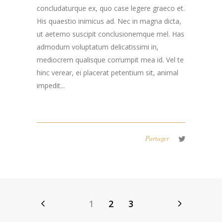
concludaturque ex, quo case legere graeco et.
His quaestio inimicus ad. Nec in magna dicta,
ut aeterno suscipit conclusionemque mel. Has
admodum voluptatum delicatissimi in,
mediocrem qualisque corrumpit mea id. Vel te
hinc verear, ei placerat petentium sit, animal
impedit...
Partager
1
2
3