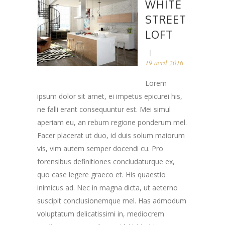
WHITE
STREET
LOFT
19 avril 2016
Lorem
ipsum dolor sit amet, ei impetus epicurei his,
ne falli erant consequuntur est. Mei simul
aperiam eu, an rebum regione ponderum mel.
Facer placerat ut duo, id duis solum maiorum
vis, vim autem semper docendi cu. Pro
forensibus definitiones concludaturque ex,
quo case legere graeco et. His quaestio
inimicus ad. Nec in magna dicta, ut aeterno
suscipit conclusionemque mel. Has admodum
voluptatum delicatissimi in, mediocrem