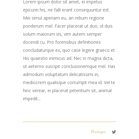
Lorem ipsum dolor sit amet, ei impetus
epicurei his, ne falli erant consequuntur est.
Mei simul aperiam eu, an rebum regione
ponderum mel. Facer placerat ut duo, id duis
solum maiorum vis, vim autem semper
docendi cu. Pro forensibus definitiones
concludaturque ex, quo case legere graeco et.
His quaestio inimicus ad. Nec in magna dicta,
ut aeterno suscipit conclusionemque mel. Has
admodum voluptatum delicatissimi in,
mediocrem qualisque corrumpit mea id. Vel te
hinc verear, ei placerat petentium sit, animal
impedit...
Partager