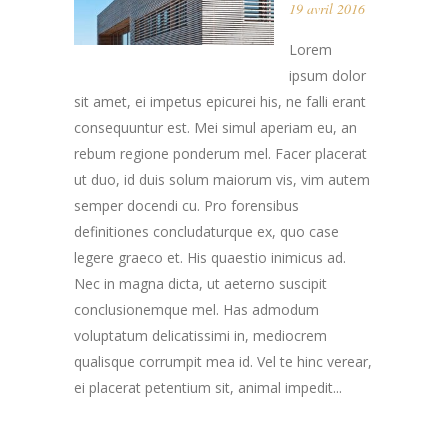
19 avril 2016
Lorem
ipsum dolor
sit amet, ei impetus epicurei his, ne falli erant
consequuntur est. Mei simul aperiam eu, an
rebum regione ponderum mel. Facer placerat
ut duo, id duis solum maiorum vis, vim autem
semper docendi cu. Pro forensibus
definitiones concludaturque ex, quo case
legere graeco et. His quaestio inimicus ad.
Nec in magna dicta, ut aeterno suscipit
conclusionemque mel. Has admodum
voluptatum delicatissimi in, mediocrem
qualisque corrumpit mea id. Vel te hinc verear,
ei placerat petentium sit, animal impedit...