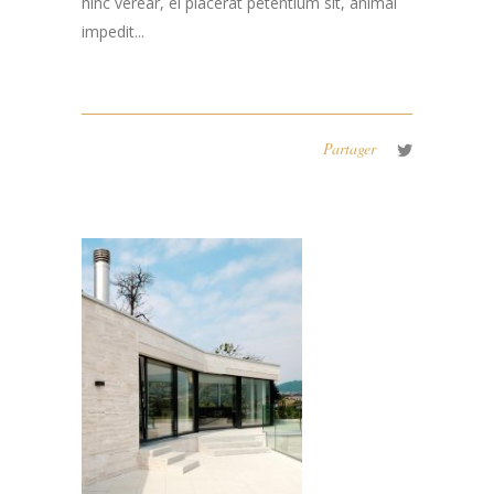
hinc verear, ei placerat petentium sit, animal
impedit...
Partager