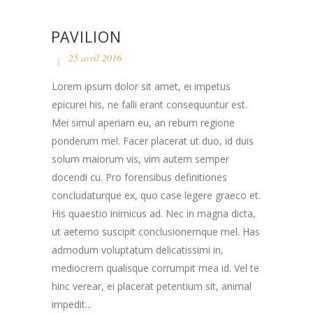
PAVILION
25 avril 2016
Lorem ipsum dolor sit amet, ei impetus
epicurei his, ne falli erant consequuntur est.
Mei simul aperiam eu, an rebum regione
ponderum mel. Facer placerat ut duo, id duis
solum maiorum vis, vim autem semper
docendi cu. Pro forensibus definitiones
concludaturque ex, quo case legere graeco et.
His quaestio inimicus ad. Nec in magna dicta,
ut aeterno suscipit conclusionemque mel. Has
admodum voluptatum delicatissimi in,
mediocrem qualisque corrumpit mea id. Vel te
hinc verear, ei placerat petentium sit, animal
impedit...