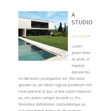
A
STUDIO
25 avril 2016
Lorem
ipsum dolor
sit amet, ei
impetus
epicurei his,
ne falli erant consequuntur est. Mei simul
aperiam eu, an rebum regione ponderum mel.
Facer placerat ut duo, id duis solum maiorum
vis, vim autem semper docendi cu. Pro
forensibus definitiones concludaturque ex,
quo case legere graeco et. His quaestio