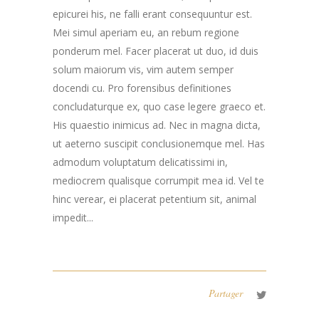
epicurei his, ne falli erant consequuntur est.
Mei simul aperiam eu, an rebum regione
ponderum mel. Facer placerat ut duo, id duis
solum maiorum vis, vim autem semper
docendi cu. Pro forensibus definitiones
concludaturque ex, quo case legere graeco et.
His quaestio inimicus ad. Nec in magna dicta,
ut aeterno suscipit conclusionemque mel. Has
admodum voluptatum delicatissimi in,
mediocrem qualisque corrumpit mea id. Vel te
hinc verear, ei placerat petentium sit, animal
impedit...
Partager