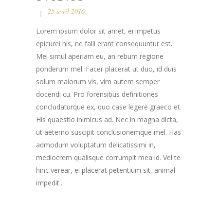
25 avril 2016
Lorem ipsum dolor sit amet, ei impetus
epicurei his, ne falli erant consequuntur est.
Mei simul aperiam eu, an rebum regione
ponderum mel. Facer placerat ut duo, id duis
solum maiorum vis, vim autem semper
docendi cu. Pro forensibus definitiones
concludaturque ex, quo case legere graeco et.
His quaestio inimicus ad. Nec in magna dicta,
ut aeterno suscipit conclusionemque mel. Has
admodum voluptatum delicatissimi in,
mediocrem qualisque corrumpit mea id. Vel te
hinc verear, ei placerat petentium sit, animal
impedit...