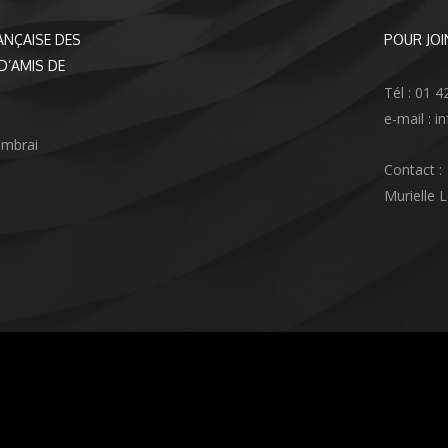
ANÇAISE DES
POUR JOI
D’AMIS DE
Tél : 01 4
e-mail : 
ambrai
Contact :
Murielle 
agram
nkedIn