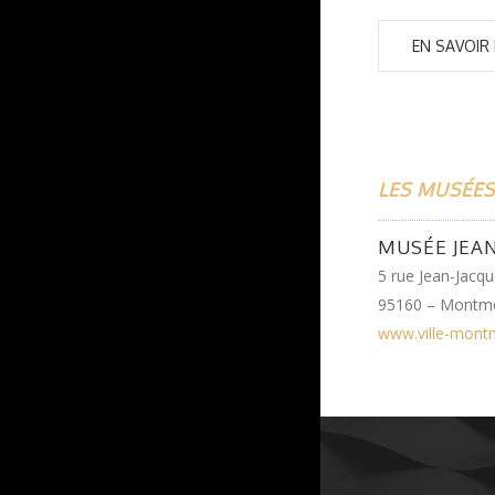
EN SAVOIR
LES MUSÉES
MUSÉE JEA
5 rue Jean-Jacq
95160 – Montm
www.ville-mont