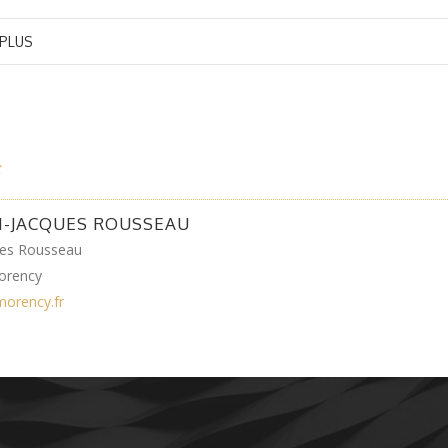
 PLUS
N-JACQUES ROUSSEAU
ues Rousseau
orency
morency.fr