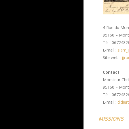
4 Rue du Mont
95160 – Mon
Tél : 0672482
E-mail :
siamj
Site web :
jjr
Contact
Monsieur Chri
95160 – Mon
Tél : 0672482
E-mail :
didie
MISSIONS