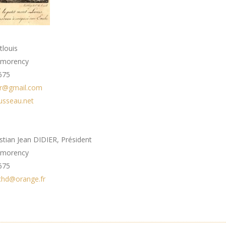
louis
tmorency
675
jr@gmail.com
ousseau.net
stian Jean DIDIER, Président
tmorency
675
rchd@orange.fr