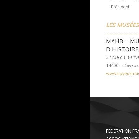
Président
LES MUSÉES
MAHB – MU
D’HISTOIR
37 rue du Bienv
14400 – Bayeux
www.bayeuxmu
FÉDÉRATION FR