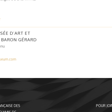
SÉE D’ART ET
E BARON GÉRARD
enu
seum.com
ANÇAISE DES
POUR JOI