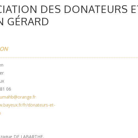
IATION DES DONATEURS E
N GÉRARD
ION
en
er
ux
 81 06
umahb@orange.fr
.bayeux.fr/fr/donateurs-et-
b
nzague DE LABARTHE,