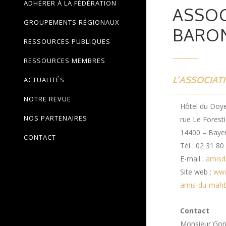
ADHÉRER À LA FÉDÉRATION
ASSOC
GROUPEMENTS RÉGIONAUX
BARO
RESSOURCES PUBLIQUES
RESSOURCES MEMBRES
L’ASSOCIAT
ACTUALITÉS
NOTRE REVUE
Hôtel du Doy
NOS PARTENAIRES
rue Le Foresti
14400 – Baye
CONTACT
Tél : 02 31 80
E-mail :
amisd
Site web :
www
amis-du-mah
Contact
Monsieur Go