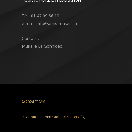
POUR JOINDRE LA FÉDÉRATION
Tél : 01 42 09 66 10
e-mail : info@amis-musees.fr
Contact :
Murielle Le Gonnidec
© 2024 FFSAM
Inscription / Connexion
-
Mentions légales