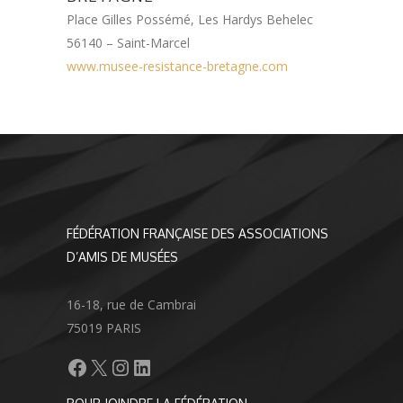
Place Gilles Possémé, Les Hardys Behelec
56140 – Saint-Marcel
www.musee-resistance-bretagne.com
FÉDÉRATION FRANÇAISE DES ASSOCIATIONS
D’AMIS DE MUSÉES
16-18, rue de Cambrai
75019 PARIS
Facebook
X
Instagram
LinkedIn