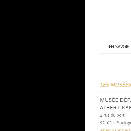
EN SAVOIR
LES MUSÉES
MUSÉE DÉ
ALBERT-KA
2 rue du port
92100 – Boulogn
albert-kahn.haut