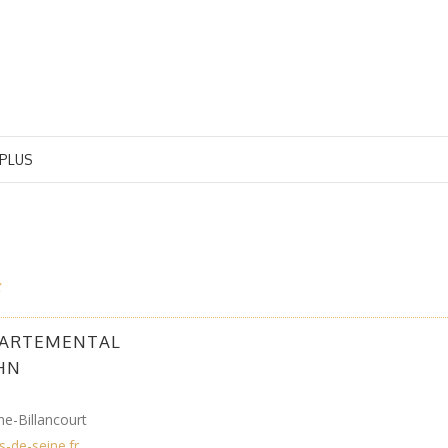
 PLUS
PARTEMENTAL
HN
e-Billancourt
s-de-seine.fr