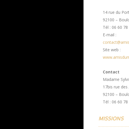
14 rue du Por
92100 – Boulo
Tél : 06 60 78
E-mail :
contact@ami
Site web :
www.amisdum
Contact
Madame Sylvi
17bis rue de
92100 – Boulo
Tél : 06 60 78
MISSIONS