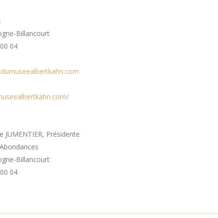
t
gne-Billancourt
 00 04
sdumuseealbertkahn.com
useealbertkahn.com/
e JUMENTIER, Présidente
s Abondances
gne-Billancourt
 00 04