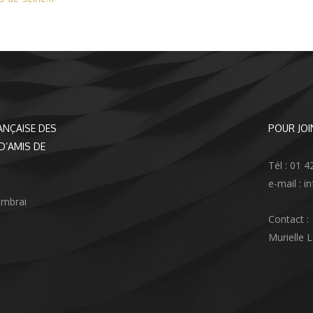
ANÇAISE DES
POUR JOI
D’AMIS DE
Tél : 01 4
e-mail : 
ambrai
Contact :
Murielle 
agram
nkedIn