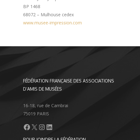
BP 1468
68072 – Mulhouse cedex
www.musee-impression.com
FÉDÉRATION FRANÇAISE DES ASSOCIATIONS
D’AMIS DE MUSÉES
16-18, rue de Cambrai
75019 PARIS
Facebook
X
Instagram
LinkedIn
POUR JOINDRE LA FÉDÉRATION