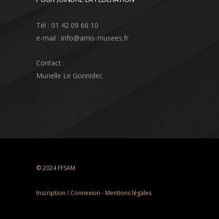
Tél : 01 42 09 66 10
e-mail : info@amis-musees.fr
Contact :
Murielle Le Gonnidec
© 2024 FFSAM
Inscription / Connexion
-
Mentions légales