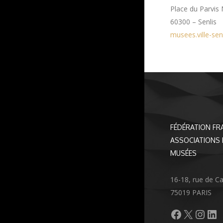
Place du Parvi
60300 – Senlis
musees.ville-senl
FÉDÉRATION FR
ASSOCIATIONS 
MUSÉES
16-18, rue de C
75019 PARIS
Facebook
X
Inst
Li