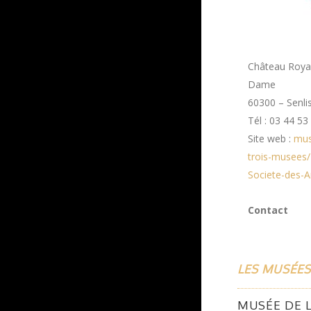
Château Royal
Dame
60300 – Senli
Tél : 03 44 53
Site web :
muse
trois-musees/
Societe-des-A
Contact
LES MUSÉES
MUSÉE DE L