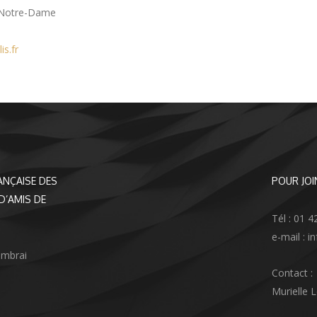
s Notre-Dame
is.fr
ANÇAISE DES
POUR JOI
D’AMIS DE
Tél : 01 4
e-mail : 
ambrai
Contact :
Murielle 
agram
nkedIn