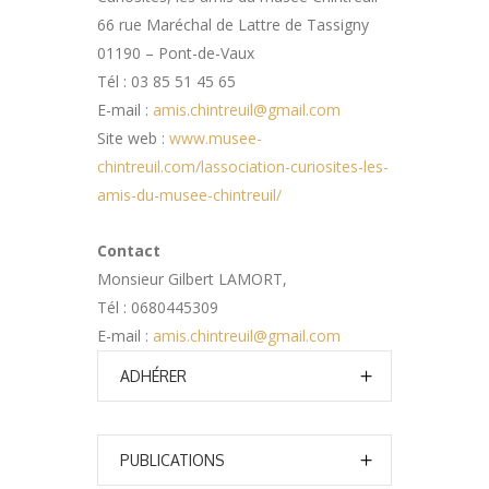
66 rue Maréchal de Lattre de Tassigny
01190 – Pont-de-Vaux
Tél : 03 85 51 45 65
E-mail :
amis.chintreuil@gmail.com
Site web :
www.musee-
chintreuil.com/lassociation-curiosites-les-
amis-du-musee-chintreuil/
Contact
Monsieur Gilbert LAMORT,
Tél : 0680445309
E-mail :
amis.chintreuil@gmail.com
ADHÉRER
PUBLICATIONS