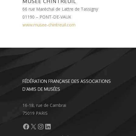
MUSÉE CHINTREUIL
66 rue Maréchal de Lattre de Tassigny
01190 – PONT-DE-VAUX
www.musee-chintreuil.com
FÉDÉRATION FRANÇAISE DES ASSOCIATIONS
D’AMIS DE MUSÉES
16-18, rue de Cambrai
75019 PARIS
Facebook
X
Instagram
LinkedIn