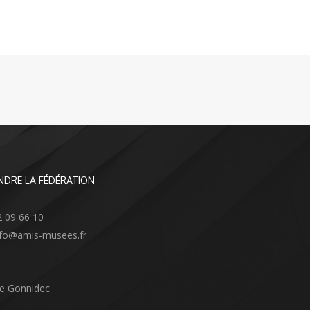
NDRE LA FÉDÉRATION
2 09 66 10
info@amis-musees.fr
Le Gonnidec