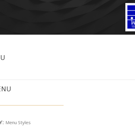
NU
ENU
Y:
Menu Styles