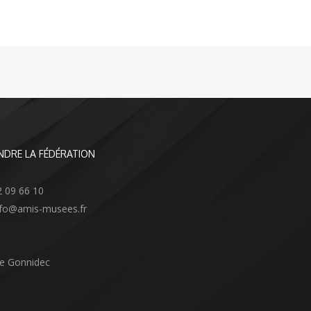
NDRE LA FÉDÉRATION
2 09 66 10
info@amis-musees.fr
Le Gonnidec