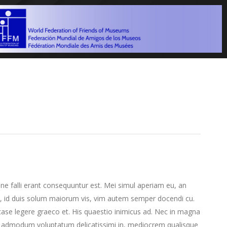
 ne falli erant consequuntur est. Mei simul aperiam eu, an
, id duis solum maiorum vis, vim autem semper docendi cu.
case legere graeco et. His quaestio inimicus ad. Nec in magna
s admodum voluptatum delicatissimi in, mediocrem qualisque