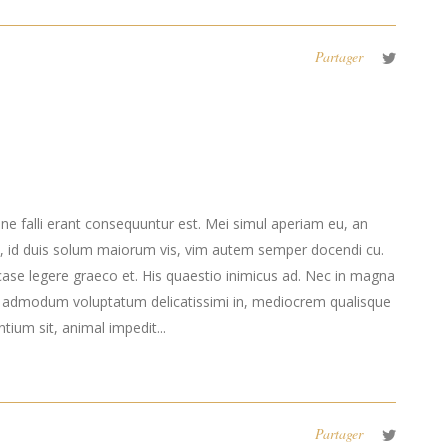
Partager
 ne falli erant consequuntur est. Mei simul aperiam eu, an
, id duis solum maiorum vis, vim autem semper docendi cu.
case legere graeco et. His quaestio inimicus ad. Nec in magna
s admodum voluptatum delicatissimi in, mediocrem qualisque
tium sit, animal impedit...
Partager