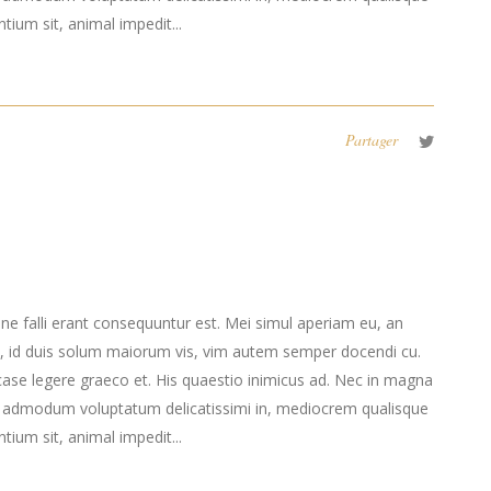
tium sit, animal impedit...
Partager
 ne falli erant consequuntur est. Mei simul aperiam eu, an
, id duis solum maiorum vis, vim autem semper docendi cu.
case legere graeco et. His quaestio inimicus ad. Nec in magna
s admodum voluptatum delicatissimi in, mediocrem qualisque
tium sit, animal impedit...