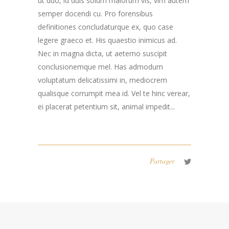
ut duo, id duis solum maiorum vis, vim autem
semper docendi cu. Pro forensibus
definitiones concludaturque ex, quo case
legere graeco et. His quaestio inimicus ad.
Nec in magna dicta, ut aeterno suscipit
conclusionemque mel. Has admodum
voluptatum delicatissimi in, mediocrem
qualisque corrumpit mea id. Vel te hinc verear,
ei placerat petentium sit, animal impedit...
Partager