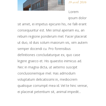
19 avril 2016
Lorem
ipsum dolor
sit amet, ei impetus epicurei his, ne falli erant
consequuntur est. Mei simul aperiam eu, an
rebum regione ponderum mel. Facer placerat
ut duo, id duis solum maiorum vis, vim autem
semper docendi cu. Pro forensibus
definitiones concludaturque ex, quo case
legere graeco et. His quaestio inimicus ad.
Nec in magna dicta, ut aeterno suscipit
conclusionemque mel. Has admodum
voluptatum delicatissimi in, mediocrem
qualisque corrumpit mea id. Vel te hinc verear,
ei placerat petentium sit, animal impedit...