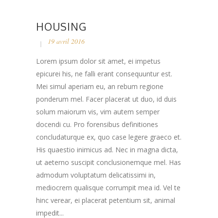
HOUSING
19 avril 2016
Lorem ipsum dolor sit amet, ei impetus
epicurei his, ne falli erant consequuntur est.
Mei simul aperiam eu, an rebum regione
ponderum mel. Facer placerat ut duo, id duis
solum maiorum vis, vim autem semper
docendi cu. Pro forensibus definitiones
concludaturque ex, quo case legere graeco et.
His quaestio inimicus ad. Nec in magna dicta,
ut aeterno suscipit conclusionemque mel. Has
admodum voluptatum delicatissimi in,
mediocrem qualisque corrumpit mea id. Vel te
hinc verear, ei placerat petentium sit, animal
impedit...