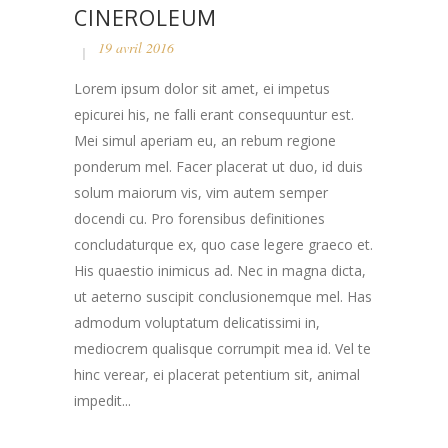
CINEROLEUM
19 avril 2016
Lorem ipsum dolor sit amet, ei impetus
epicurei his, ne falli erant consequuntur est.
Mei simul aperiam eu, an rebum regione
ponderum mel. Facer placerat ut duo, id duis
solum maiorum vis, vim autem semper
docendi cu. Pro forensibus definitiones
concludaturque ex, quo case legere graeco et.
His quaestio inimicus ad. Nec in magna dicta,
ut aeterno suscipit conclusionemque mel. Has
admodum voluptatum delicatissimi in,
mediocrem qualisque corrumpit mea id. Vel te
hinc verear, ei placerat petentium sit, animal
impedit...