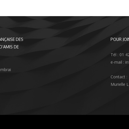
ANÇAISE DES
POUR JOI
D’AMIS DE
Tél : 01 4
e-mail : 
ambrai
Contact :
Murielle 
agram
nkedIn