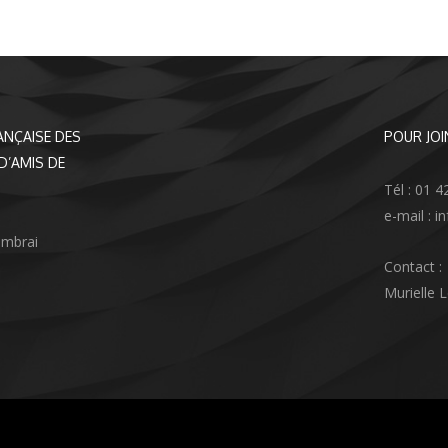
ANÇAISE DES
POUR JOI
D’AMIS DE
Tél : 01 4
e-mail : 
ambrai
Contact :
Murielle 
agram
nkedIn