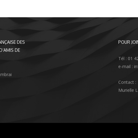
ANÇAISE DES
POUR JOI
D’AMIS DE
Tél : 01 4
e-mail : 
ambrai
Contact :
Murielle 
agram
nkedIn