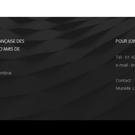
ANÇAISE DES
POUR JOI
D’AMIS DE
Tél : 01 4
e-mail : 
ambrai
Contact :
Murielle 
agram
nkedIn