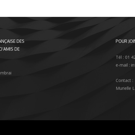
ANÇAISE DES
POUR JOI
D’AMIS DE
Tél : 01 4
e-mail : 
ambrai
Contact :
Murielle 
agram
nkedIn