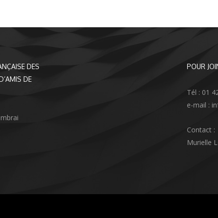
ANÇAISE DES
POUR JOI
D’AMIS DE
Tél : 01 4
e-mail : 
ambrai
Contact :
Murielle 
agram
nkedIn