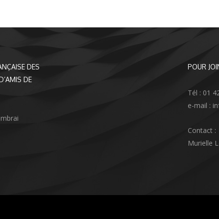
ANÇAISE DES
POUR JOI
D’AMIS DE
Tél : 01 4
e-mail : 
ambrai
Contact :
Murielle 
agram
nkedIn