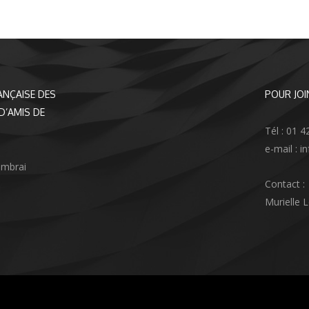
ANÇAISE DES
POUR JOI
D’AMIS DE
Tél : 01 4
e-mail : 
ambrai
Contact :
Murielle 
agram
nkedIn