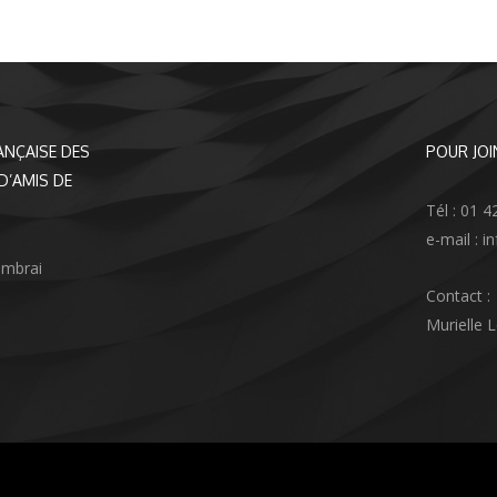
ANÇAISE DES
POUR JOI
D’AMIS DE
Tél : 01 4
e-mail : 
ambrai
Contact :
Murielle 
agram
nkedIn