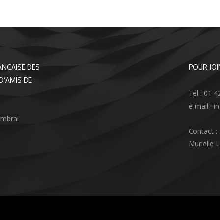
ANÇAISE DES
POUR JOI
D’AMIS DE
Tél : 01 4
e-mail : 
ambrai
Contact :
Murielle 
agram
nkedIn