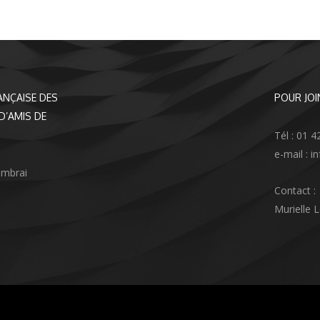
ANÇAISE DES
POUR JOI
D’AMIS DE
Tél : 01 4
e-mail : 
ambrai
Contact :
Murielle 
agram
nkedIn