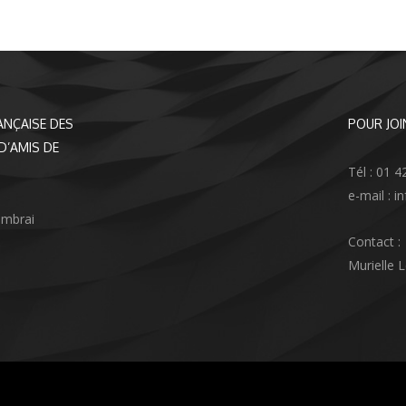
ANÇAISE DES
POUR JOI
D’AMIS DE
Tél : 01 4
e-mail : 
ambrai
Contact :
Murielle 
agram
nkedIn