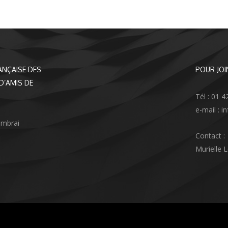
ANÇAISE DES
POUR JOI
D’AMIS DE
Tél : 01 4
e-mail : 
ambrai
Contact :
Murielle 
agram
nkedIn