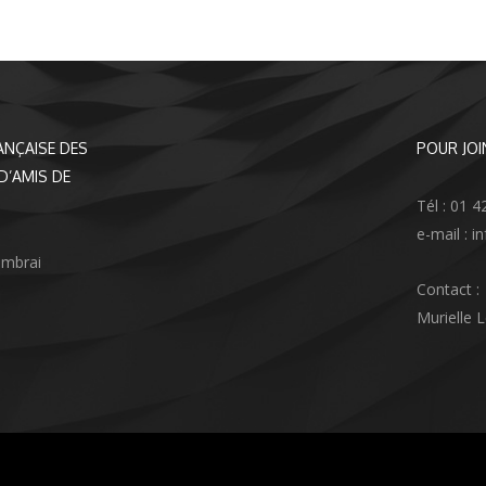
ANÇAISE DES
POUR JOI
D’AMIS DE
Tél : 01 4
e-mail : 
ambrai
Contact :
Murielle 
agram
nkedIn