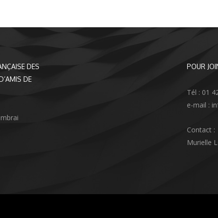
ANÇAISE DES
POUR JOI
D’AMIS DE
Tél : 01 4
e-mail : 
ambrai
Contact :
Murielle 
agram
nkedIn