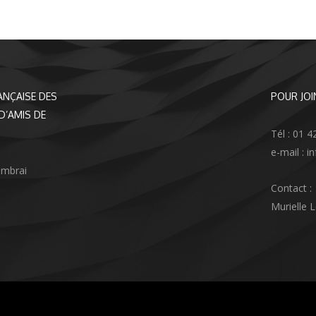
ANÇAISE DES
POUR JOI
D’AMIS DE
Tél : 01 4
e-mail : 
ambrai
Contact :
Murielle 
agram
nkedIn