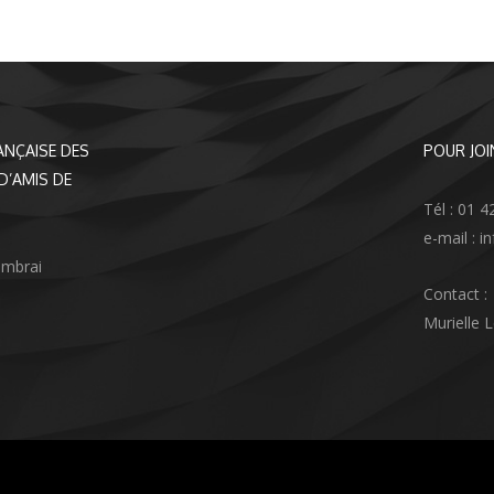
ANÇAISE DES
POUR JOI
D’AMIS DE
Tél : 01 4
e-mail : 
ambrai
Contact :
Murielle 
agram
nkedIn