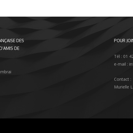
ANÇAISE DES
POUR JOI
D’AMIS DE
Tél : 01 4
e-mail : 
ambrai
Contact :
Murielle 
agram
nkedIn