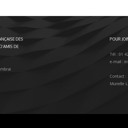
ANÇAISE DES
POUR JOI
D’AMIS DE
Tél : 01 4
e-mail : 
ambrai
Contact :
Murielle 
agram
nkedIn