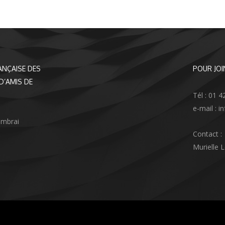
ANÇAISE DES
POUR JOI
D’AMIS DE
Tél : 01 4
e-mail : 
ambrai
Contact :
Murielle 
agram
nkedIn