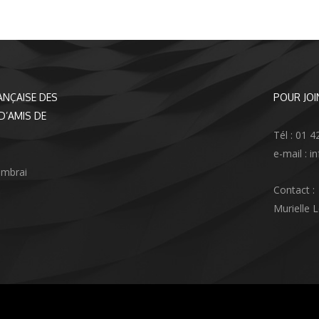
ANÇAISE DES
POUR JOI
D’AMIS DE
Tél : 01 4
e-mail : 
ambrai
Contact :
Murielle 
agram
nkedIn