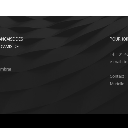
ANÇAISE DES
POUR JOI
D’AMIS DE
Tél : 01 4
e-mail : 
ambrai
Contact :
Murielle 
agram
nkedIn