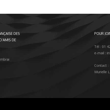
ANÇAISE DES
POUR JOI
D’AMIS DE
Tél : 01 4
e-mail : 
ambrai
Contact :
Murielle 
agram
nkedIn