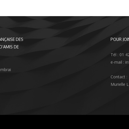
ANÇAISE DES
POUR JOI
D’AMIS DE
Tél : 01 4
e-mail : 
ambrai
Contact :
Murielle 
agram
nkedIn