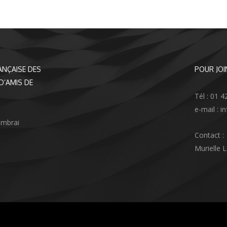
ANÇAISE DES
POUR JOI
D’AMIS DE
Tél : 01 4
e-mail : 
ambrai
Contact :
Murielle 
agram
nkedIn